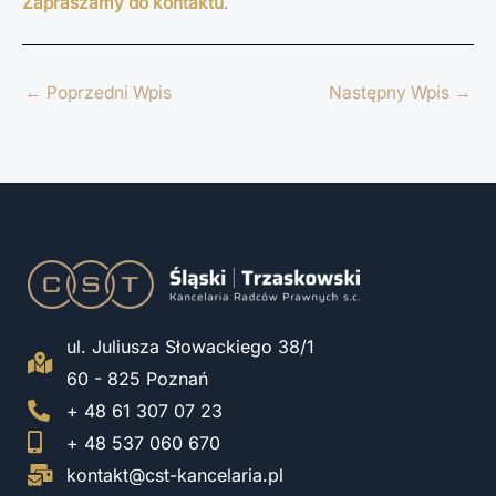
Zapraszamy do kontaktu
.
←
Poprzedni Wpis
Następny Wpis
→
ul. Juliusza Słowackiego 38/1
60 - 825 Poznań
+ 48 61 307 07 23
+ 48 537 060 670
kontakt@cst-kancelaria.pl