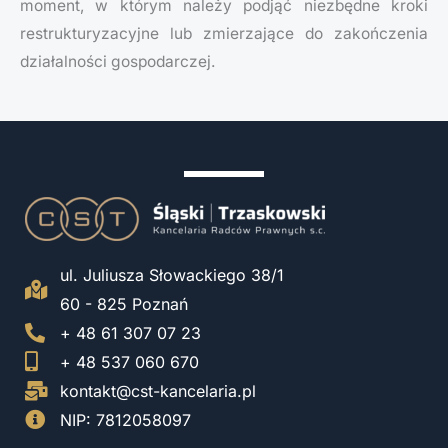
moment, w którym należy podjąć niezbędne kroki
restrukturyzacyjne lub zmierzające do zakończenia
działalności gospodarczej.
ul. Juliusza Słowackiego 38/1
60 - 825 Poznań
+ 48 61 307 07 23
+ 48 537 060 670
kontakt@cst-kancelaria.pl
NIP: 7812058097