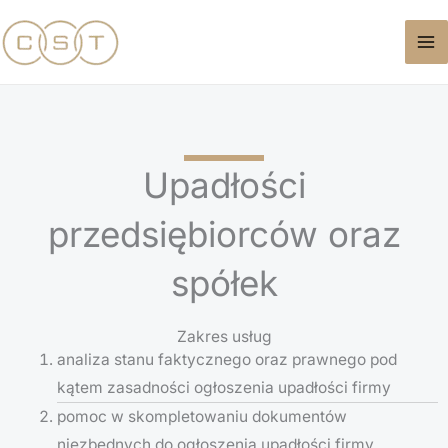
Przejdź
do
treści
Upadłości
przedsiębiorców oraz
spółek
Zakres usług
analiza stanu faktycznego oraz prawnego pod
kątem zasadności ogłoszenia upadłości firmy
pomoc w skompletowaniu dokumentów
niezbędnych do ogłoszenia upadłości firmy