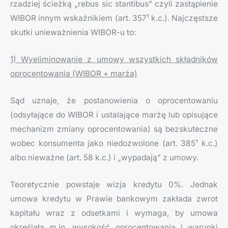
rzadziej ścieżką „rebus sic stantibus” czyli zastąpienie
WIBOR innym wskaźnikiem (art. 357¹ k.c.). Najczęstsze
skutki unieważnienia WIBOR-u to:
1) Wyeliminowanie z umowy wszystkich składników
oprocentowania (WIBOR + marża)
Sąd uznaje, że postanowienia o oprocentowaniu
(odsyłające do WIBOR i ustalające marżę lub opisujące
mechanizm zmiany oprocentowania) są bezskuteczne
wobec konsumenta jako niedozwolone (art. 385¹ k.c.)
albo nieważne (art. 58 k.c.) i „wypadają” z umowy.
Teoretycznie powstaje wizja kredytu 0%. Jednak
umowa kredytu w Prawie bankowym zakłada zwrot
kapitału wraz z odsetkami i wymaga, by umowa
określała m.in. wysokość oprocentowania i warunki