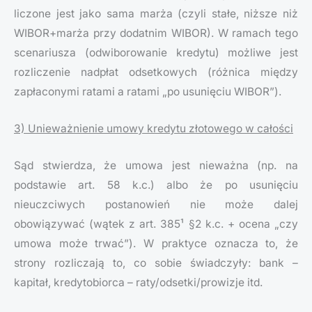
liczone jest jako sama marża (czyli stałe, niższe niż
WIBOR+marża przy dodatnim WIBOR). W ramach tego
scenariusza (odwiborowanie kredytu) możliwe jest
rozliczenie nadpłat odsetkowych (różnica między
zapłaconymi ratami a ratami „po usunięciu WIBOR”).
3) Unieważnienie umowy kredytu złotowego w całości
Sąd stwierdza, że umowa jest nieważna (np. na
podstawie art. 58 k.c.) albo że po usunięciu
nieuczciwych postanowień nie może dalej
obowiązywać (wątek z art. 385¹ §2 k.c. + ocena „czy
umowa może trwać”). W praktyce oznacza to, że
strony rozliczają to, co sobie świadczyły: bank –
kapitał, kredytobiorca – raty/odsetki/prowizje itd.