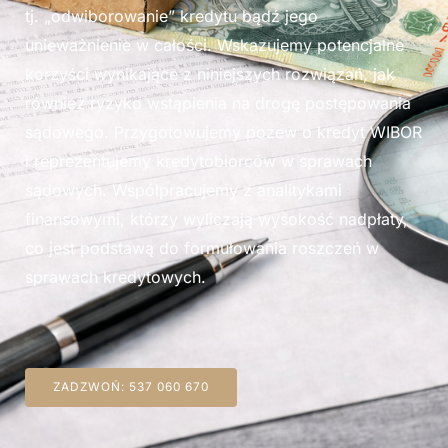
tj. „odwiborowanie” kredytu bądź jego
unieważnienie w całości. Wskazujemy potencjalne
korzyści wynikające z niniejszych rozwiązań, jak
również ryzyko wstąpienia na drogę postępowania
sądowego. Przygotowujemy pozew o kredyt WIBOR
i reprezentujemy kredytobiorców w sprawach
sądowych. Współpracujemy z analitykami
finansowymi, którzy wyliczają wysokość nadpłaty,
co jest podstawą do formułowania roszczeń w
sprawach kredytowych.
ZADZWOŃ: 537 060 670