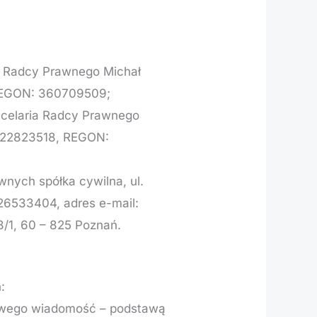
ia Radcy Prawnego Michał
, REGON: 360709509;
ncelaria Radcy Prawnego
7822823518, REGON:
wnych spółka cywilna, ul.
26533404, adres e-mail:
8/1, 60 – 825 Poznań.
:
towego wiadomość – podstawą