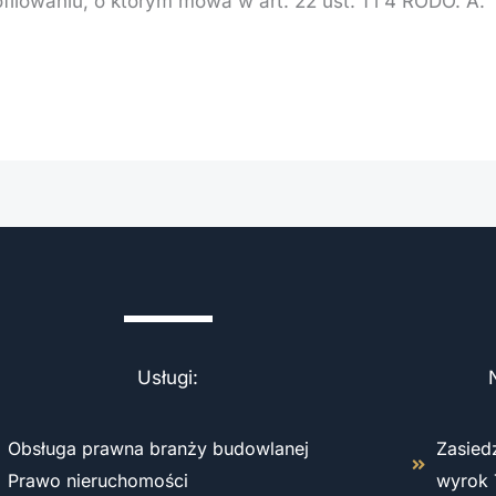
filowaniu, o którym mowa w art. 22 ust. 1 i 4 RODO. A.
Usługi:
Obsługa prawna branży budowlanej
Zasied
Prawo nieruchomości
wyrok 