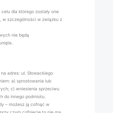
celu dla którego zostały one
, w szczególności w związku z
wych nie będą
unięte.
na adres: ul. Słowackiego
niem: a) sprostowania lub
ych; c) wniesienia sprzeciwu
h do innego podmiotu.
dy – możesz ją cofnąć w
rzy czym cofnięcie to nie ma