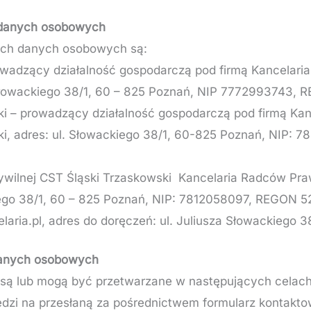
 danych osobowych
ich danych osobowych są:
rowadzący działalność gospodarczą pod firmą Kancelar
. Słowackiego 38/1, 60 – 825 Poznań, NIP 7772993743
i – prowadzący działalność gospodarczą pod firmą Ka
i, adres: ul. Słowackiego 38/1, 60-825 Poznań, NIP: 
cywilnej CST Śląski Trzaskowski Kancelaria Radców Pra
ego 38/1, 60 – 825 Poznań, NIP: 7812058097, REGON 5
aria.pl, adres do doręczeń: ul. Juliusza Słowackiego 3
danych osobowych
są lub mogą być przetwarzane w następujących celach
edzi na przesłaną za pośrednictwem formularz kontak