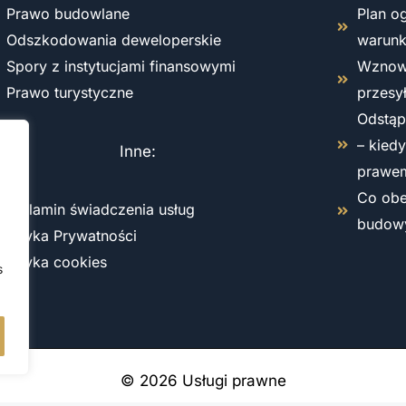
Prawo budowlane
Plan o
Odszkodowania deweloperskie
warun
Spory z instytucjami finansowymi
Wznowi
Prawo turystyczne
przesy
Odstąp
– kied
Inne:
prawe
Co obe
Regulamin świadczenia usług
budow
Polityka Prywatności
Polityka cookies
s
© 2026 Usługi prawne