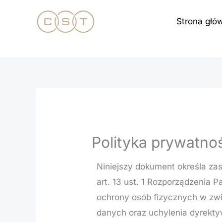
Przejdź
Strona głó
do
treści
Polityka prywatno
Niniejszy dokument określa za
art. 13 ust. 1 Rozporządzenia 
ochrony osób fizycznych w zw
danych oraz uchylenia dyrekty