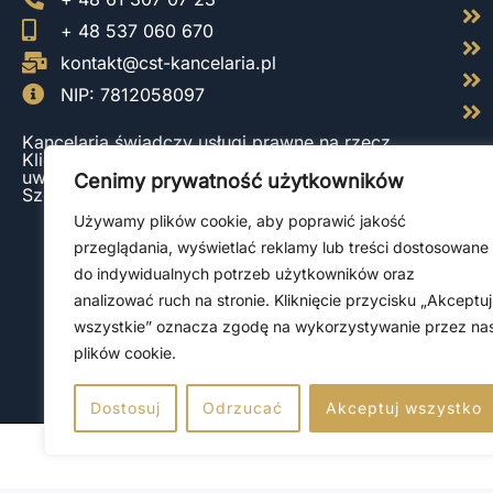
+ 48 537 060 670
kontakt@cst-kancelaria.pl
NIP: 7812058097
Kancelaria świadczy usługi prawne na rzecz
Klientów z całej Polski, ze szczególnym
uwzględnieniem Gdańska, Katowic, Poznania,
Cenimy prywatność użytkowników
Szczecina, Warszawy oraz Wrocławia.
Używamy plików cookie, aby poprawić jakość
przeglądania, wyświetlać reklamy lub treści dostosowane
do indywidualnych potrzeb użytkowników oraz
analizować ruch na stronie. Kliknięcie przycisku „Akceptuj
wszystkie” oznacza zgodę na wykorzystywanie przez na
plików cookie.
Dostosuj
Odrzucać
Akceptuj wszystko