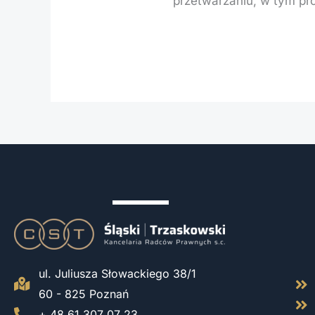
przetwarzaniu, w tym pro
ul. Juliusza Słowackiego 38/1
60 - 825 Poznań
+ 48 61 307 07 23