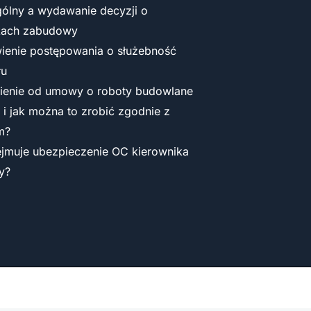
gólny a wydawanie decyzji o
kach zabudowy
enie postępowania o służebność
łu
ienie od umowy o roboty budowlane
y i jak można to zrobić zgodnie z
m?
jmuje ubezpieczenie OC kierownika
y?