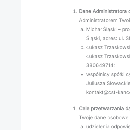
Dane Administratora
Administratorem Two
Michał Śląski – p
Śląski, adres: ul
Łukasz Trzaskowsk
Łukasz Trzaskowsk
380649714;
wspólnicy spółki 
Juliusza Słowacki
kontakt@cst-kancel
Cele przetwarzania 
Twoje dane osobowe 
udzielenia odpowi