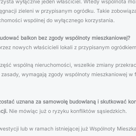
rzysta wyłącznie jeden właściciel. Wtedy wspólnota m
lęgnacji zieleni w przypisanym ogródku. Takie zobowiąz
chomości wspólnej do wyłącznego korzystania.
budować balkon bez zgody wspólnoty mieszkaniowej?
zez nowych właścicieli lokali z przypisanym ogródkiem.
i część wspólną nieruchomości, wszelkie zmiany przekra
 zasady, wymagają zgody wspólnoty mieszkaniowej w fo
ostać uznana za samowolę budowlaną i skutkować koni
cji.
Nie mówiąc już o ryzyku konfliktów sąsiedzkich.
estycji lub w ramach istniejącej już Wspólnoty Miesz