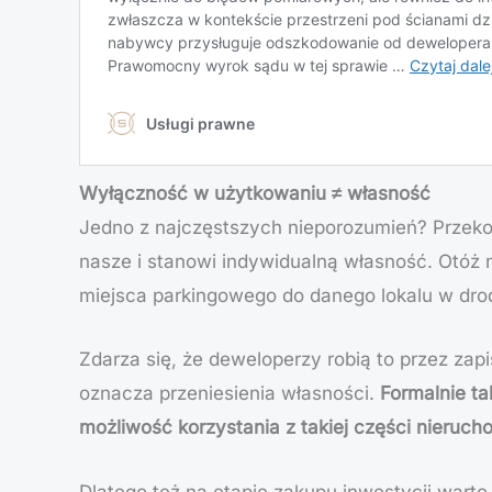
Wyłączność w użytkowaniu ≠ własność
Jedno z najczęstszych nieporozumień? Przekon
nasze i stanowi indywidualną własność. Otóż 
miejsca parkingowego do danego lokalu w dro
Zdarza się, że deweloperzy robią to przez zap
oznacza przeniesienia własności.
Formalnie ta
możliwość korzystania z takiej części nieruch
Dlatego też na etapie zakupu inwestycji war