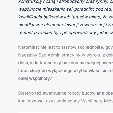
konstrukcją nośną i stropodachy oraz rynny,
wspólnocie mieszkaniowej-poradnik”, pod red.
kwalifikacja balkonów lub tarasów mimo, że z
nieodłączny element elewacji zewnętrznej i z
remont powinien być przeprowadzony jednocześ
Natomiast nie jest to stanowisko jednolite, g
Naczelny Sąd Administracyjny w wyroku z dnia
dostęp do tarasu czy balkonu ma więcej mieszk
taras służy do wyłącznego użytku właściciela
całej wspólnoty.”
Dlatego też ewentualne roboty budowlane obej
konieczności uzyskania zgody Wspólnoty Mies