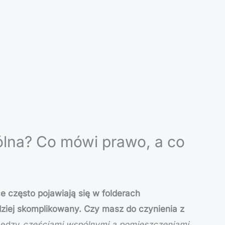
ólna? Co mówi prawo, a co
ce często pojawiają się w folderach
ziej skomplikowany. Czy masz do czynienia z
między
częściami wspólnymi a pomieszczeniami