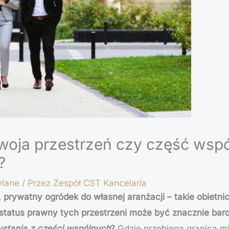
Twoja przestrzeń czy część wsp
?
lane
/ Przez
Zespół CST Kancelaria
, prywatny ogródek do własnej aranżacji – takie obietni
tatus prawny tych przestrzeni może być znacznie bard
stania z części wspólnych
?
Gdzie przebiega granica 