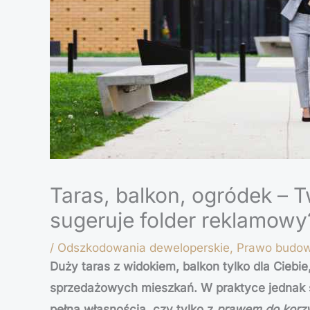
Taras, balkon, ogródek – 
sugeruje folder reklamowy
/
Odszkodowania deweloperskie
,
Prawo budow
Duży taras z widokiem, balkon tylko dla Ciebie
sprzedażowych mieszkań. W praktyce jednak s
pełną własnością, czy tylko z
prawem do korzy