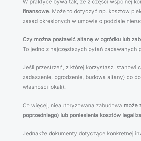
W praktyce bywa tak, że z części wspólnej ko
finansowe
. Może to dotyczyć np. kosztów pie
zasad określonych w umowie o podziale nieru
Czy można postawić altanę w ogródku lub za
To jedno z najczęstszych pytań zadawanych pr
Jeśli przestrzeń, z której korzystasz, stanow
zadaszenie, ogrodzenie, budowa altany) co do
własności lokali).
Co więcej, nieautoryzowana zabudowa
może z
poprzedniego) lub poniesienia kosztów legaliza
Jednakże dokumenty dotyczące konkretnej inw