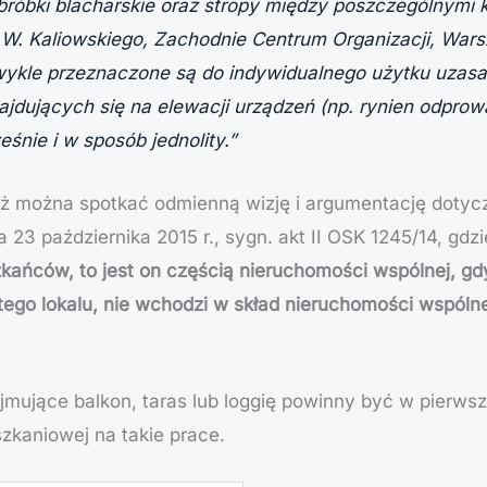
 obróbki blacharskie oraz stropy między poszczególnym
 W. Kaliowskiego, Zachodnie Centrum Organizacji, Wars
wykle przeznaczone są do indywidualnego użytku uzasad
najdujących się na elewacji urządzeń (np. rynien odpr
nie i w sposób jednolity.”
dyż można spotkać odmienną wizję i argumentację dotyc
 23 października 2015 r., sygn. akt II OSK 1245/14, g
ańców, to jest on częścią nieruchomości wspólnej, gdy 
 tego lokalu, nie wchodzi w skład nieruchomości wspó
mujące balkon, taras lub loggię powinny być w pierwsz
zkaniowej na takie prace.