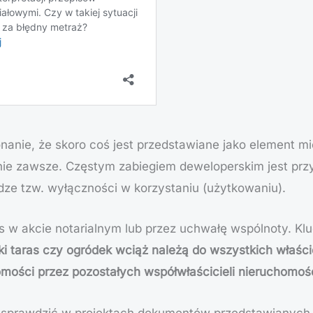
anie, że skoro coś jest przedstawiane jako element mie
nie zawsze. Częstym zabiegiem deweloperskim jest przy
dze tzw. wyłączności w korzystaniu (użytkowaniu).
is w akcie notarialnym lub przez uchwałę wspólnoty. Kl
ki taras czy ogródek wciąż należą do wszystkich właścic
omości przez pozostałych współwłaścicieli nieruchomoś
to sprawdzić w projektach dokumentów przedstawianych