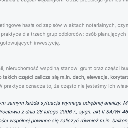
ketingowe hasła od zapisów w aktach notarialnych, czy
praktyce dla trzech grup odbiorców: osób planujących z
gotowujących inwestycję.
ali, nieruchomość wspólną stanowi grunt oraz części bu
 takich części zalicza się m.in. dach, elewacja, korytarz
 praktyce oznacza to, że często nie jesteśmy ich właśc
tym samym każda sytuacja wymaga odrębnej analizy. M
ławiu z dnia 28 lutego 2006 r., sygn. akt II SA/Wr 46
ości wspólnej powinno się zaliczyć również m.in. balkony