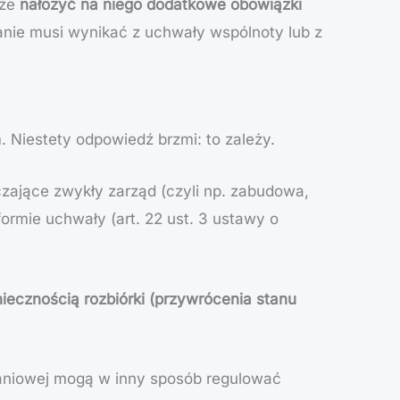
oże
nałożyć na niego dodatkowe obowiązki
anie musi wynikać z uchwały wspólnoty lub z
 Niestety odpowiedź brzmi: to zależy.
czające zwykły zarząd (czyli np. zabudowa,
rmie uchwały (art. 22 ust. 3 ustawy o
ecznością rozbiórki (przywrócenia stanu
kaniowej mogą w inny sposób regulować