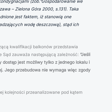
i kondygnacjami (zob.”Gospodarowanie we
zawa – Zielona Góra 2000, s.131). Taka
nione jest faktem, iż stanowią one
owadzających wodę deszczową), stąd ich
zącą kwalifikacji balkonów przedstawia
dzie Sąd zauważa następującą zależność:
“Jeśli
dostęp jest możliwy tylko z jednego lokalu i
lnej. Jego przebudowa nie wymaga więc zgody
ej kolejności przeanalizowane pod kątem