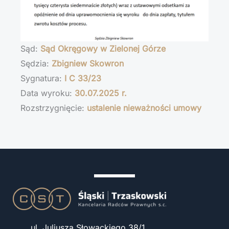
Sąd:
Sąd Okręgowy w Zielonej Górze
Sędzia:
Zbigniew Skowron
Sygnatura:
I C 33/23
Data wyroku:
30.07.2025 r.
Rozstrzygnięcie:
ustalenie nieważności umowy
ul. Juliusza Słowackiego 38/1