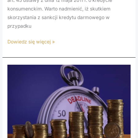
art. 45 ustawy z dnia 12 maja 2011 r. o kredycie
konsumenckim. Warto nadmienić, iż skutkiem
skorzystania z sankcji kredytu darmowego w
przypadku
Dowiedz się więcej »
Przedawnienie
roszczeń
w
przypadku
sankcji
kredytu
darmowego