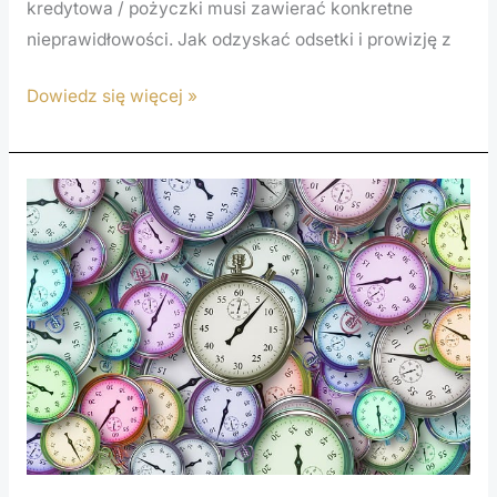
kredytowa / pożyczki musi zawierać konkretne
nieprawidłowości. Jak odzyskać odsetki i prowizję z
Dowiedz się więcej »
Czy
sankcja
kredytu
darmowego
ma
zastosowanie
do
chwilówek?