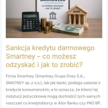
–
co
możesz
odzyskać
i
jak
to
Sankcja kredytu darmowego
zrobić?
Smartney – co możesz
odzyskać i jak to zrobić?
Firma Smartney (Smartney Grupa Oney S.A.,
SMATNEY sp. z o.o.), tak jak banki, podlega ustawie o
kredycie konsumenckim, a to oznacza, że klienci tej
instytucji pożyczkowej mogą dochodzić tych samych
roszczeń co kredytobiorcy w Alior Banku czy PKO BP.