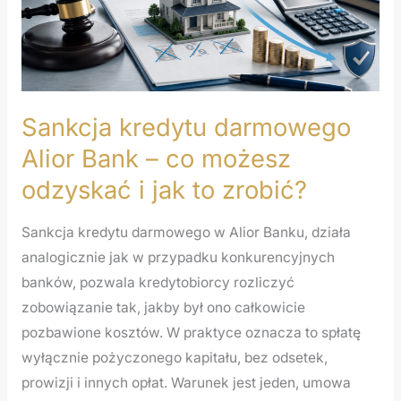
Bank
–
co
możesz
odzyskać
Sankcja kredytu darmowego
i
jak
Alior Bank – co możesz
to
odzyskać i jak to zrobić?
zrobić?
Sankcja kredytu darmowego w Alior Banku, działa
analogicznie jak w przypadku konkurencyjnych
banków, pozwala kredytobiorcy rozliczyć
zobowiązanie tak, jakby był ono całkowicie
pozbawione kosztów. W praktyce oznacza to spłatę
wyłącznie pożyczonego kapitału, bez odsetek,
prowizji i innych opłat. Warunek jest jeden, umowa