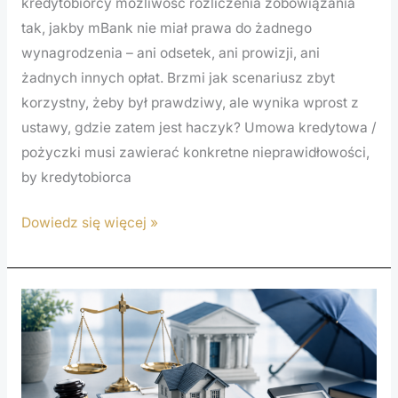
kredytobiorcy możliwość rozliczenia zobowiązania
tak, jakby mBank nie miał prawa do żadnego
wynagrodzenia – ani odsetek, ani prowizji, ani
żadnych innych opłat. Brzmi jak scenariusz zbyt
korzystny, żeby był prawdziwy, ale wynika wprost z
ustawy, gdzie zatem jest haczyk? Umowa kredytowa /
pożyczki musi zawierać konkretne nieprawidłowości,
by kredytobiorca
Dowiedz się więcej »
Sankcja
kredytu
darmowego
Alior