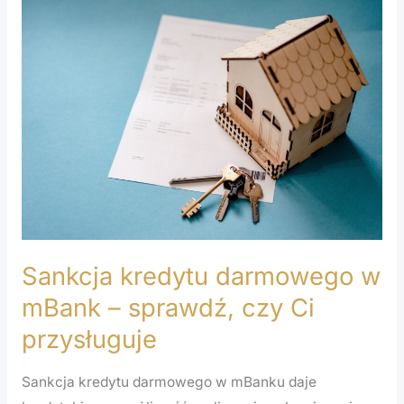
Sankcja
kredytu
darmowego
w
mBank
–
sprawdź,
czy
Ci
przysługuje
Sankcja kredytu darmowego w
mBank – sprawdź, czy Ci
przysługuje
Sankcja kredytu darmowego w mBanku daje