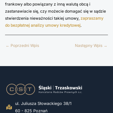
frankowy albo powiązany z inną walutą obcą i
zastanawiacie się, czy możecie domagać się w sądzie
stwierdzenia nieważności takiej umowy,
zapraszamy
do bezpłatnej analizy umowy kredytowej
.
←
Poprzedni Wpis
Następny Wpis
→
ul. Juliusza Słowackiego 38/1
60 - 825 Poznań