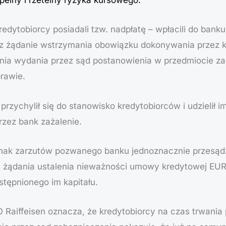
pełny i rzetelny ryzyka kursowego.
edytobiorcy posiadali tzw. nadpłatę – wpłacili do banku
ez żądanie wstrzymania obowiązku dokonywania przez kr
nia wydania przez sąd postanowienia w przedmiocie za
rawie.
przychylił się do stanowisko kredytobiorców i udzielił
zez bank zażalenie.
dnak zarzutów pozwanego banku jednoznacznie przesądza
e żądania ustalenia nieważności umowy kredytowej EUR
stępnionego im kapitału.
aiffeisen oznacza, że kredytobiorcy na czas trwania 