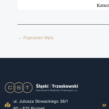
←
Poprzedni Wpis
ul. Juliusza Słowackiego 38/1
60 - 825 Poznań