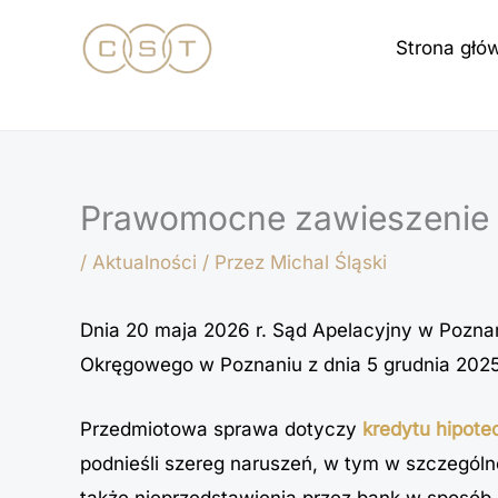
Przejdź
Strona głó
do
treści
Prawomocne zawieszenie s
/
Aktualności
/ Przez
Michal Śląski
Dnia 20 maja 2026 r. Sąd Apelacyjny w Poznani
Okręgowego w Poznaniu z dnia 5 grudnia 2025 
Przedmiotowa sprawa dotyczy
kredytu hipote
podnieśli szereg naruszeń, w tym w szczególn