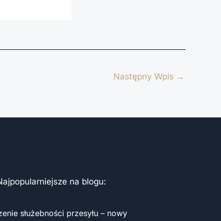
Następny Wpis
→
Najpopularniejsze na blogu:
zenie służebności przesyłu – nowy