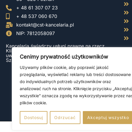
+ 48 61 307 07 23
+ 48 537 060 670
kontakt@cst-kancelaria.pl
NIP: 7812058097
Kancelaria świadczy usługi prawne na rzecz
Klientów z całej Polski, ze szczególnym
uwzględnieniem Gdańska, Katowic, Poznania,
Cenimy prywatność użytkowników
Szczecina, Warszawy oraz Wrocławia.
Używamy plików cookie, aby poprawić jakość
przeglądania, wyświetlać reklamy lub treści dostosowane
do indywidualnych potrzeb użytkowników oraz
analizować ruch na stronie. Kliknięcie przycisku „Akceptuj
wszystkie” oznacza zgodę na wykorzystywanie przez na
plików cookie.
Dostosuj
Odrzucać
Akceptuj wszystko