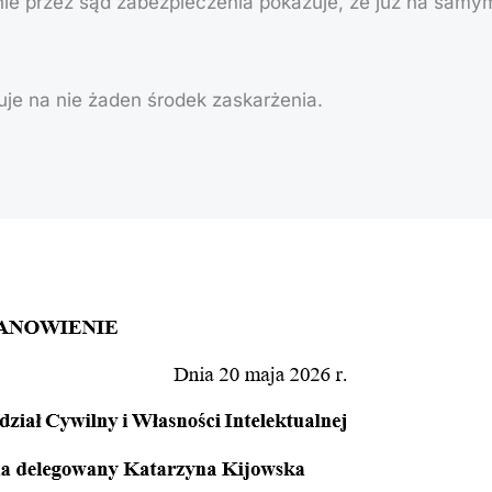
nie przez sąd zabezpieczenia pokazuje, że już na samy
uje na nie żaden środek zaskarżenia.