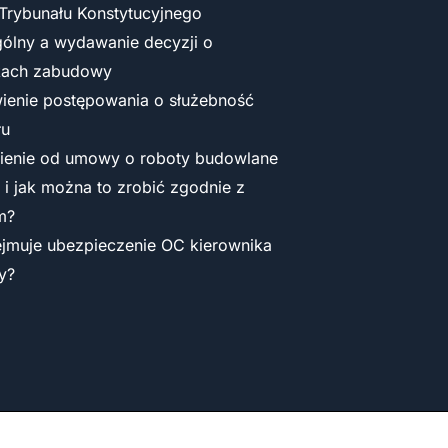
Trybunału Konstytucyjnego
gólny a wydawanie decyzji o
kach zabudowy
enie postępowania o służebność
łu
ienie od umowy o roboty budowlane
y i jak można to zrobić zgodnie z
m?
jmuje ubezpieczenie OC kierownika
y?