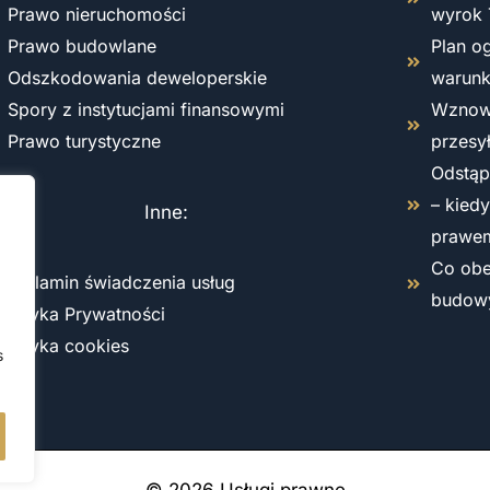
Prawo nieruchomości
wyrok 
Prawo budowlane
Plan o
Odszkodowania deweloperskie
warun
Spory z instytucjami finansowymi
Wznowi
Prawo turystyczne
przesy
Odstąp
– kied
Inne:
prawe
Co obe
Regulamin świadczenia usług
budow
Polityka Prywatności
Polityka cookies
s
© 2026 Usługi prawne