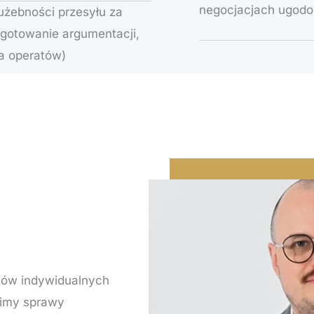
negocjacjach ugodo
użebności przesyłu za
gotowanie argumentacji,
a operatów)
ntów indywidualnych
zimy sprawy