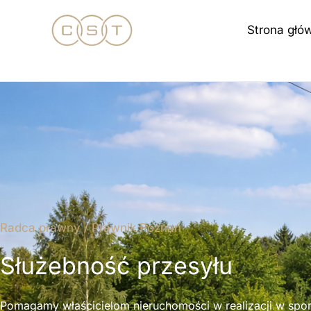
Przejdź
Strona głó
do
treści
Radca prawny / Prawnik Poznań
Służebność przesyłu
Pomagamy właścicielom nieruchomości w realizacji w spo