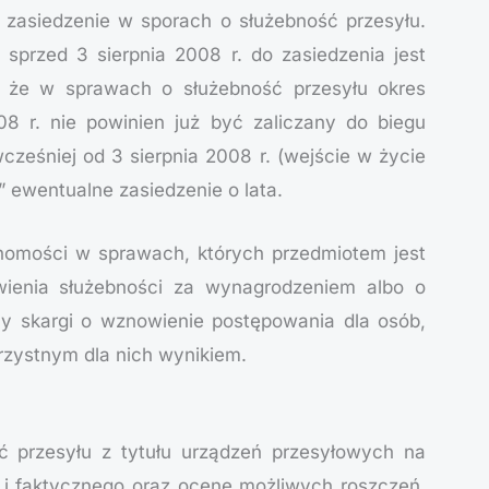
 zasiedzenie w sporach o służebność przesyłu.
 sprzed 3 sierpnia 2008 r. do zasiedzenia jest
, że w sprawach o służebność przesyłu okres
08 r. nie powinien już być zaliczany do biegu
cześniej od 3 sierpnia 2008 r. (wejście w życie
a” ewentualne zasiedzenie o lata.
chomości w sprawach, których przedmiotem jest
owienia służebności za wynagrodzeniem albo o
y skargi o wznowienie postępowania dla osób,
rzystnym dla nich wynikiem.
 przesyłu z tytułu urządzeń przesyłowych na
 i faktycznego oraz ocenę możliwych roszczeń.