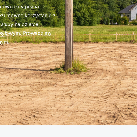
gotowujemy pisma
ezumowne korzystanie z
słupy na działce.
esyłowym. Prowadzimy
nym.