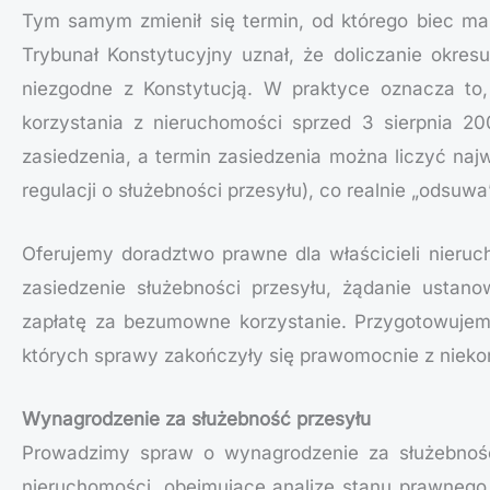
Tym samym zmienił się termin, od którego biec ma
Trybunał Konstytucyjny uznał, że doliczanie okresu
niezgodne z Konstytucją. W praktyce oznacza to
korzystania z nieruchomości sprzed 3 sierpnia 20
zasiedzenia, a termin zasiedzenia można liczyć najw
regulacji o służebności przesyłu), co realnie „odsuw
Oferujemy doradztwo prawne dla właścicieli nieru
zasiedzenie służebności przesyłu, żądanie ustan
zapłatę za bezumowne korzystanie. Przygotowujem
których sprawy zakończyły się prawomocnie z nieko
Wynagrodzenie za służebność przesyłu
Prowadzimy spraw o wynagrodzenie za służebność
nieruchomości, obejmujące analizę stanu prawnego