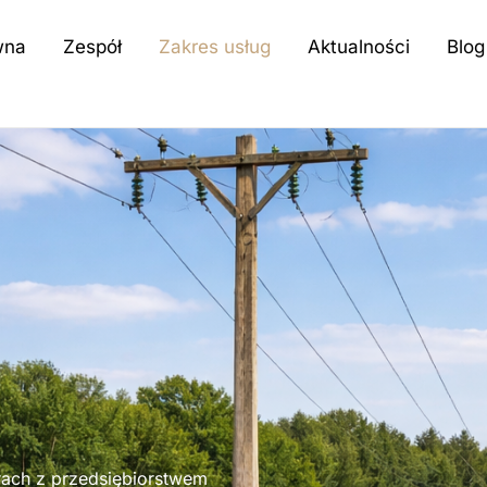
wna
Zespół
Zakres usług
Aktualności
Blog
rach z przedsiębiorstwem