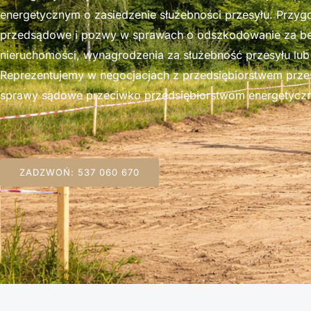
energetycznym o zasiedzenie służebności przesyłu. Przy
przedsądowe i pozwy w sprawach o odszkodowanie za b
nieruchomości, wynagrodzenia za służebność przesyłu lub 
Reprezentujemy w negocjacjach z przedsiębiorstwem prz
sprawy sądowe przeciwko przedsiębiorstwom energetycz
ZADZWOŃ: 537 060 670