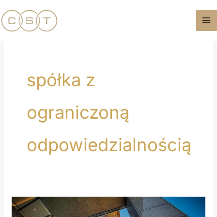
Przejdź
do
treści
spółka z
ograniczoną
odpowiedzialnością
Jak
założyć