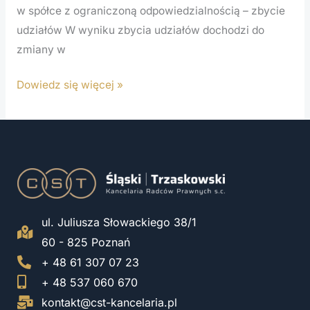
w spółce z ograniczoną odpowiedzialnością – zbycie
udziałów W wyniku zbycia udziałów dochodzi do
zmiany w
Dowiedz się więcej »
ul. Juliusza Słowackiego 38/1
60 - 825 Poznań
+ 48 61 307 07 23
+ 48 537 060 670
kontakt@cst-kancelaria.pl