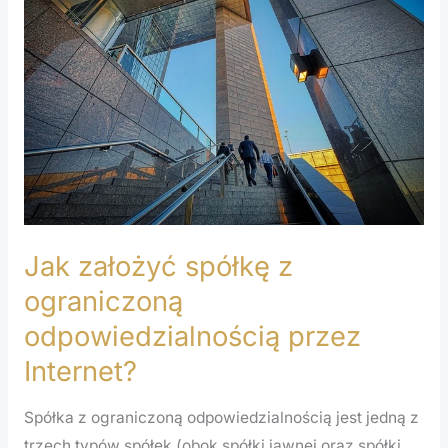
spółkę
z
ograniczoną
odpowiedzialnością
przez
Internet?
Jak założyć spółkę z
ograniczoną
odpowiedzialnością przez
Internet?
Spółka z ograniczoną odpowiedzialnością jest jedną z
trzech typów spółek (obok spółki jawnej oraz spółki