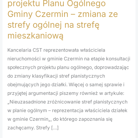
projektu Planu Ogólnego
do
Gminy Czermin – zmiana ze
projektu
strefy ogólnej na strefę
Planu
mieszkaniową
Ogólnego
Gminy
Kancelaria CST reprezentowała właściciela
Czermin
nieruchomości w gminie Czermin na etapie konsultacji
–
społecznych projektu planu ogólnego, doprowadzając
zmiana
do zmiany klasyfikacji stref planistycznych
ze
obejmujących jego działki. Więcej o samej sprawie i
strefy
przyjętej argumentacji piszemy również w artykule:
ogólnej
„Nieuzasadnione zróżnicowanie stref planistycznych
na
w planie ogólnym – reprezentacja właściciela działek
strefę
w gminie Czermin„, do którego zapoznania się
mieszkaniową
zachęcamy. Strefy […]