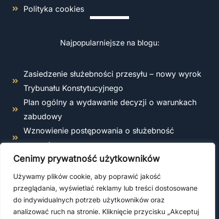
Polityka cookies
Najpopularniejsze na blogu:
Zasiedzenie służebności przesyłu – nowy wyrok
Trybunału Konstytucyjnego
Plan ogólny a wydawanie decyzji o warunkach
zabudowy
Wznowienie postępowania o służebność
przesyłu
Cenimy prywatność użytkowników
Odstąpienie od umowy o roboty budowlane –
kiedy i jak można to zrobić zgodnie z prawem?
Używamy plików cookie, aby poprawić jakość
Co obejmuje ubezpieczenie OC kierownika
przeglądania, wyświetlać reklamy lub treści dostosowane
do indywidualnych potrzeb użytkowników oraz
budowy?
analizować ruch na stronie. Kliknięcie przycisku „Akceptuj