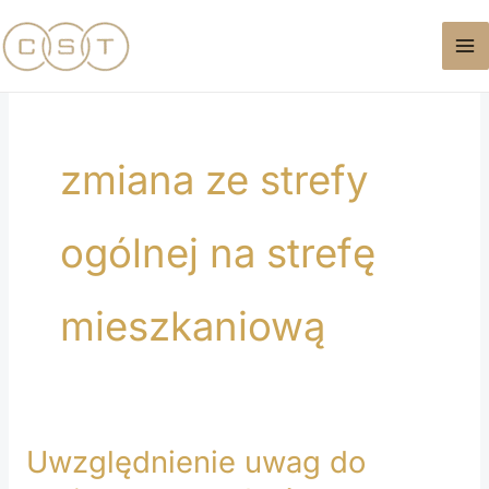
Przejdź
do
treści
zmiana ze strefy
ogólnej na strefę
mieszkaniową
Uwzględnienie uwag do
Uwzględnienie
uwag