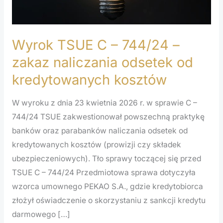
zakaz
naliczania
odsetek
Wyrok TSUE C – 744/24 –
od
kredytowanych
zakaz naliczania odsetek od
kosztów
kredytowanych kosztów
W wyroku z dnia 23 kwietnia 2026 r. w sprawie C –
744/24 TSUE zakwestionował powszechną praktykę
banków oraz parabanków naliczania odsetek od
kredytowanych kosztów (prowizji czy składek
ubezpieczeniowych). Tło sprawy toczącej się przed
TSUE C – 744/24 Przedmiotowa sprawa dotyczyła
wzorca umownego PEKAO S.A., gdzie kredytobiorca
złożył oświadczenie o skorzystaniu z sankcji kredytu
darmowego […]