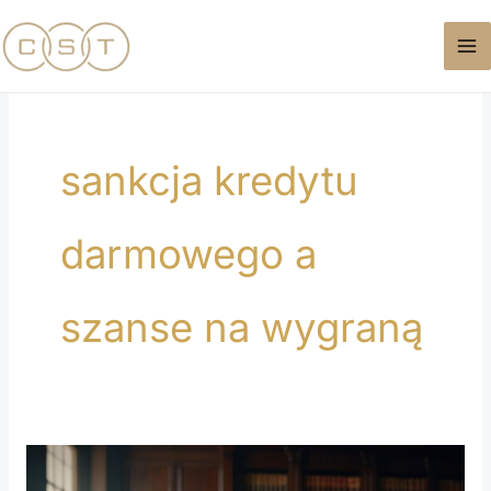
Przejdź
do
treści
sankcja kredytu
darmowego a
szanse na wygraną
Obowiązek
zbadania