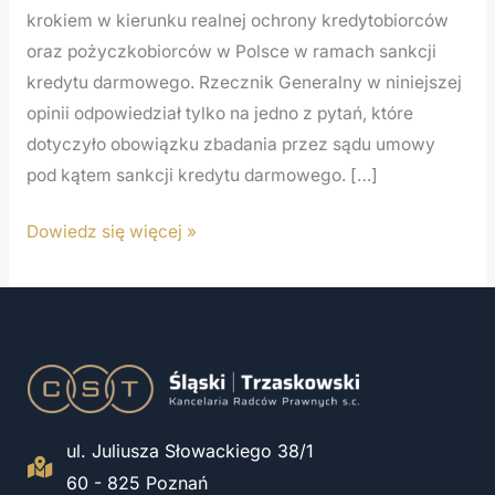
krokiem w kierunku realnej ochrony kredytobiorców
–
oraz pożyczkobiorców w Polsce w ramach sankcji
831/24
kredytu darmowego. Rzecznik Generalny w niniejszej
opinii odpowiedział tylko na jedno z pytań, które
dotyczyło obowiązku zbadania przez sądu umowy
pod kątem sankcji kredytu darmowego. […]
Dowiedz się więcej »
ul. Juliusza Słowackiego 38/1
60 - 825 Poznań