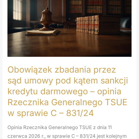
przez
sąd
umowy
pod
kątem
sankcji
kredytu
Obowiązek zbadania przez
darmowego
–
sąd umowy pod kątem sankcji
opinia
kredytu darmowego – opinia
Rzecznika
Rzecznika Generalnego TSUE
Generalnego
w sprawie C – 831/24
TSUE
w
Opinia Rzecznika Generalnego TSUE z dnia 11
sprawie
czerwca 2026 r., w sprawie C – 831/24 jest kolejnym
C