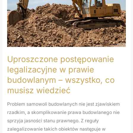
prawie
budowlanym
–
wszystko,
co
musisz
wiedzieć
Uproszczone postępowanie
legalizacyjne w prawie
budowlanym – wszystko, co
musisz wiedzieć
Problem samowoli budowlanych nie jest zjawiskiem
rzadkim, a skomplikowanie prawa budowlanego nie
sprzyja jasności stanu prawnego. Z reguły
zalegalizowanie takich obiektów następuje w