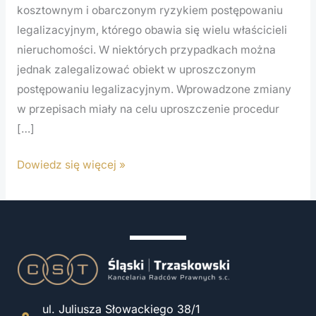
kosztownym i obarczonym ryzykiem postępowaniu
legalizacyjnym, którego obawia się wielu właścicieli
nieruchomości. W niektórych przypadkach można
jednak zalegalizować obiekt w uproszczonym
postępowaniu legalizacyjnym. Wprowadzone zmiany
w przepisach miały na celu uproszczenie procedur
[…]
Dowiedz się więcej »
ul. Juliusza Słowackiego 38/1