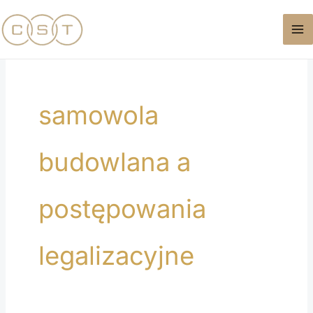
Przejdź
do
treści
samowola
budowlana a
postępowania
legalizacyjne