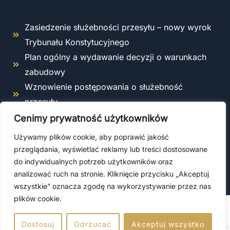
Zasiedzenie służebności przesyłu – nowy wyrok
Trybunału Konstytucyjnego
Plan ogólny a wydawanie decyzji o warunkach
zabudowy
Wznowienie postępowania o służebność
przesyłu
Odstąpienie od umowy o roboty budowlane –
Cenimy prywatność użytkowników
kiedy i jak można to zrobić zgodnie z prawem?
Używamy plików cookie, aby poprawić jakość
Co obejmuje ubezpieczenie OC kierownika
przeglądania, wyświetlać reklamy lub treści dostosowane
budowy?
do indywidualnych potrzeb użytkowników oraz
analizować ruch na stronie. Kliknięcie przycisku „Akceptuj
wszystkie” oznacza zgodę na wykorzystywanie przez nas
plików cookie.
© 2026 Usługi prawne
Dostosuj
Odrzucać
Akceptuj wszystko