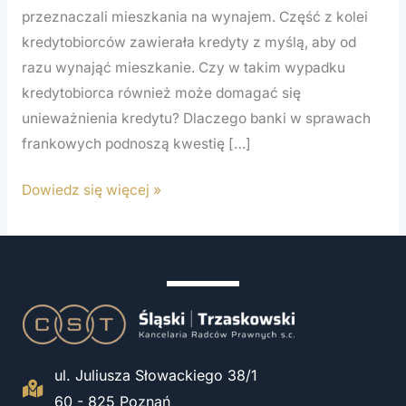
przeznaczali mieszkania na wynajem. Część z kolei
kredytobiorców zawierała kredyty z myślą, aby od
razu wynająć mieszkanie. Czy w takim wypadku
kredytobiorca również może domagać się
unieważnienia kredytu? Dlaczego banki w sprawach
frankowych podnoszą kwestię […]
Dowiedz się więcej »
ul. Juliusza Słowackiego 38/1
60 - 825 Poznań