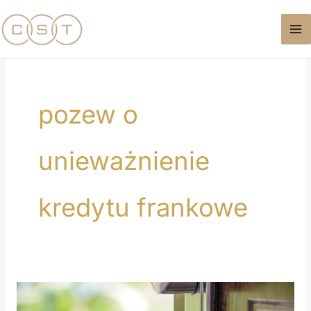
Przejdź
do
treści
pozew o
unieważnienie
kredytu frankowe
Najem
mieszkania