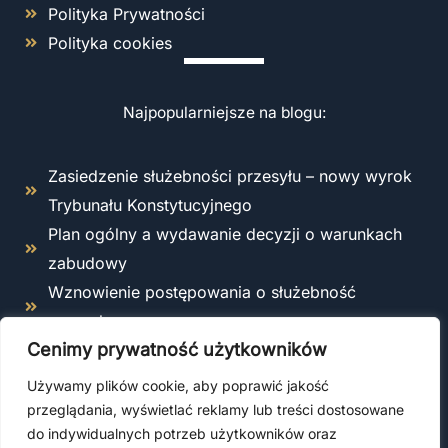
Polityka Prywatności
Polityka cookies
Najpopularniejsze na blogu:
Zasiedzenie służebności przesyłu – nowy wyrok
Trybunału Konstytucyjnego
Plan ogólny a wydawanie decyzji o warunkach
zabudowy
Wznowienie postępowania o służebność
przesyłu
Cenimy prywatność użytkowników
Odstąpienie od umowy o roboty budowlane –
kiedy i jak można to zrobić zgodnie z prawem?
Używamy plików cookie, aby poprawić jakość
Co obejmuje ubezpieczenie OC kierownika
przeglądania, wyświetlać reklamy lub treści dostosowane
do indywidualnych potrzeb użytkowników oraz
budowy?