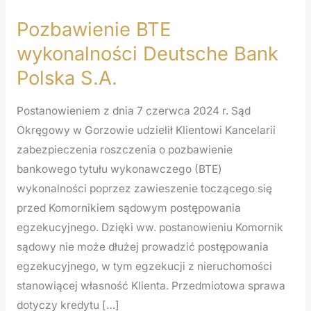
Pozbawienie BTE
Pozbawienie
BTE
wykonalności Deutsche Bank
wykonalności
Polska S.A.
Deutsche
Bank
Postanowieniem z dnia 7 czerwca 2024 r. Sąd
Polska
Okręgowy w Gorzowie udzielił Klientowi Kancelarii
S.A.
zabezpieczenia roszczenia o pozbawienie
bankowego tytułu wykonawczego (BTE)
wykonalności poprzez zawieszenie toczącego się
przed Komornikiem sądowym postępowania
egzekucyjnego. Dzięki ww. postanowieniu Komornik
sądowy nie może dłużej prowadzić postępowania
egzekucyjnego, w tym egzekucji z nieruchomości
stanowiącej własność Klienta. Przedmiotowa sprawa
dotyczy kredytu […]