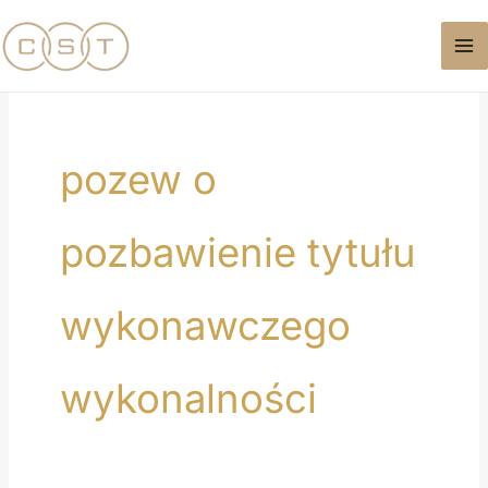
Przejdź
do
treści
pozew o
pozbawienie tytułu
wykonawczego
wykonalności