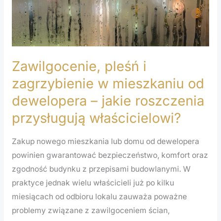
od
dewelopera
–
jakie
roszczenia
Zawilgocenie, pleśń i
przysługują
zagrzybienie w mieszkaniu od
właścicielowi?
dewelopera – jakie roszczenia
przysługują właścicielowi?
Zakup nowego mieszkania lub domu od dewelopera
powinien gwarantować bezpieczeństwo, komfort oraz
zgodność budynku z przepisami budowlanymi. W
praktyce jednak wielu właścicieli już po kilku
miesiącach od odbioru lokalu zauważa poważne
problemy związane z zawilgoceniem ścian,