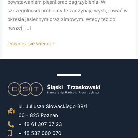
powstawaniem pleśni oraz zagrzybienia. W
szczególności problemy te zaczynają występować w
okresie jesiennym oraz zimowym. Wtedy też do
naszej […]
Dowiedz się więcej »
ul. Juliusza Słowackiego 38/1
60 - 825 Poznań
+ 48 61 307 07 23
+ 48 537 060 670