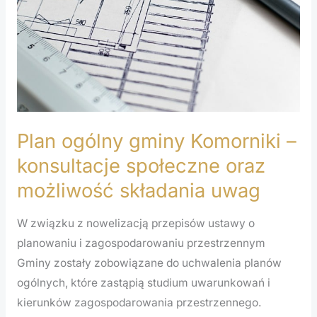
–
konsultacje
społeczne
oraz
możliwość
składania
uwag
Plan ogólny gminy Komorniki –
konsultacje społeczne oraz
możliwość składania uwag
W związku z nowelizacją przepisów ustawy o
planowaniu i zagospodarowaniu przestrzennym
Gminy zostały zobowiązane do uchwalenia planów
ogólnych, które zastąpią studium uwarunkowań i
kierunków zagospodarowania przestrzennego.