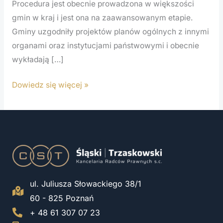
Procedura jest obecnie prowadzona w większości
gmin w kraj i jest ona na zaawansowanym etapie.
Gminy uzgodniły projektów planów ogólnych z innymi
organami oraz instytucjami państwowymi i obecnie
wykładają […]
Dowiedz się więcej »
ul. Juliusza Słowackiego 38/1
60 - 825 Poznań
+ 48 61 307 07 23