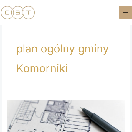
Przejdź
do
treści
plan ogólny gminy
Komorniki
Plan
ogólny
gminy
Komorniki