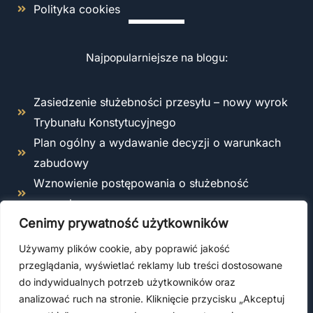
Polityka cookies
Najpopularniejsze na blogu:
Zasiedzenie służebności przesyłu – nowy wyrok
Trybunału Konstytucyjnego
Plan ogólny a wydawanie decyzji o warunkach
zabudowy
Wznowienie postępowania o służebność
przesyłu
Cenimy prywatność użytkowników
Odstąpienie od umowy o roboty budowlane –
kiedy i jak można to zrobić zgodnie z prawem?
Używamy plików cookie, aby poprawić jakość
Co obejmuje ubezpieczenie OC kierownika
przeglądania, wyświetlać reklamy lub treści dostosowane
do indywidualnych potrzeb użytkowników oraz
budowy?
analizować ruch na stronie. Kliknięcie przycisku „Akceptuj