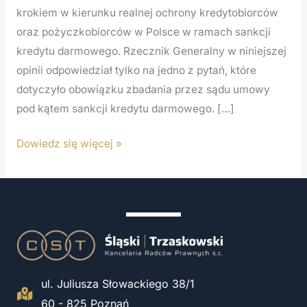
krokiem w kierunku realnej ochrony kredytobiorców
–
oraz pożyczkobiorców w Polsce w ramach sankcji
831/24
kredytu darmowego. Rzecznik Generalny w niniejszej
opinii odpowiedział tylko na jedno z pytań, które
dotyczyło obowiązku zbadania przez sądu umowy
pod kątem sankcji kredytu darmowego. […]
Dowiedz się więcej »
ul. Juliusza Słowackiego 38/1
60 - 825 Poznań