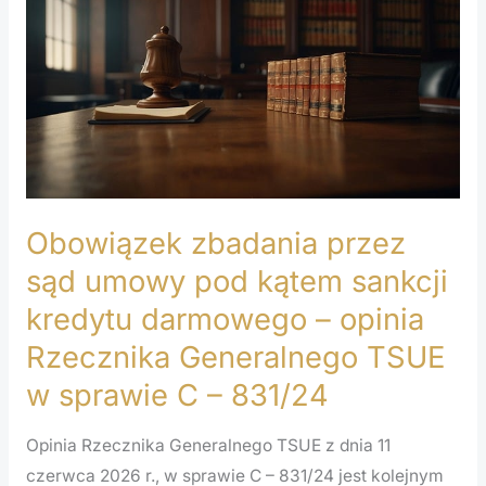
przez
sąd
umowy
pod
kątem
sankcji
kredytu
Obowiązek zbadania przez
darmowego
–
sąd umowy pod kątem sankcji
opinia
kredytu darmowego – opinia
Rzecznika
Rzecznika Generalnego TSUE
Generalnego
w sprawie C – 831/24
TSUE
w
Opinia Rzecznika Generalnego TSUE z dnia 11
sprawie
czerwca 2026 r., w sprawie C – 831/24 jest kolejnym
C