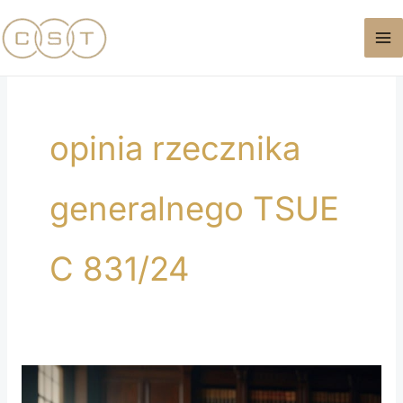
Przejdź
do
treści
opinia rzecznika
generalnego TSUE
C 831/24
Obowiązek
zbadania