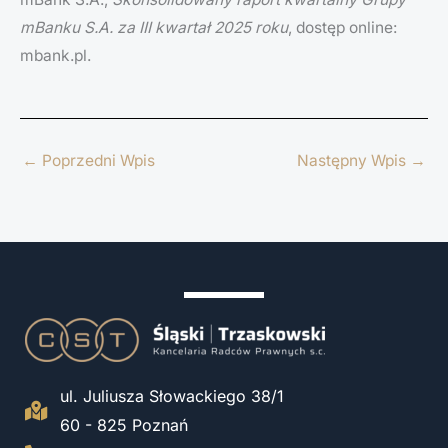
mBanku S.A. za III kwartał 2025 roku
, dostęp online:
mbank.pl.
←
Poprzedni Wpis
Następny Wpis
→
ul. Juliusza Słowackiego 38/1
60 - 825 Poznań