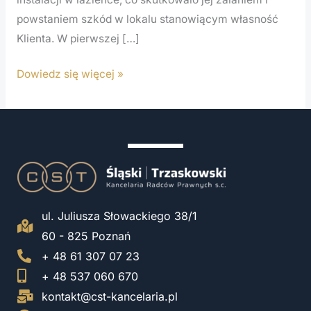
powstaniem szkód w lokalu stanowiącym własność
Klienta. W pierwszej […]
Dowiedz się więcej »
ul. Juliusza Słowackiego 38/1
60 - 825 Poznań
+ 48 61 307 07 23
+ 48 537 060 670
kontakt@cst-kancelaria.pl