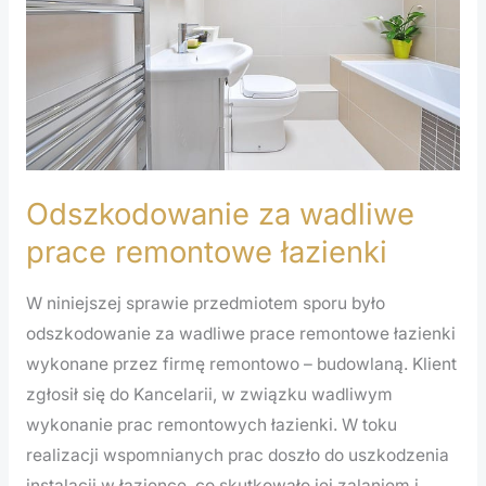
remontowe
łazienki
Odszkodowanie za wadliwe
prace remontowe łazienki
W niniejszej sprawie przedmiotem sporu było
odszkodowanie za wadliwe prace remontowe łazienki
wykonane przez firmę remontowo – budowlaną. Klient
zgłosił się do Kancelarii, w związku wadliwym
wykonanie prac remontowych łazienki. W toku
realizacji wspomnianych prac doszło do uszkodzenia
instalacji w łazience, co skutkowało jej zalaniem i