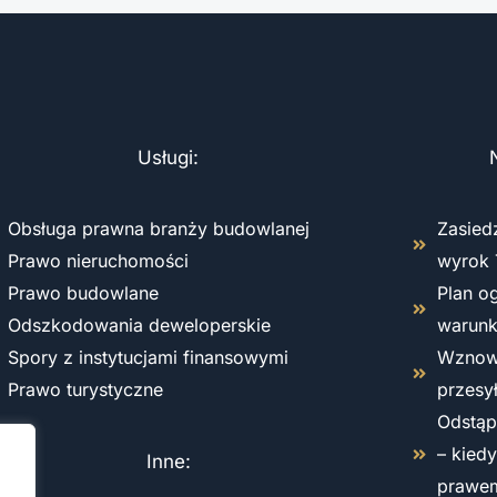
Usługi:
Obsługa prawna branży budowlanej
Zasied
Prawo nieruchomości
wyrok 
Prawo budowlane
Plan o
Odszkodowania deweloperskie
warun
Spory z instytucjami finansowymi
Wznowi
Prawo turystyczne
przesy
Odstąp
– kied
Inne:
prawe