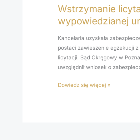
Wstrzymanie licyt
Wstrzymanie
licytacji
wypowiedzianej u
nieruchomości
prowadzonej
Kancelaria uzyskała zabezpiec
na
postaci zawieszenie egzekucji z
podstawie
licytacji. Sąd Okręgowy w Pozna
wypowiedzianej
uwzględnił wniosek o zabezpiecz
umowy
kredytu
Dowiedz się więcej »
frankowego