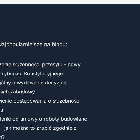
Najpopularniejsze na blogu:
zenie służebności przesyłu – nowy
Trybunału Konstytucyjnego
gólny a wydawanie decyzji o
kach zabudowy
enie postępowania o służebność
łu
ienie od umowy o roboty budowlane
y i jak można to zrobić zgodnie z
m?