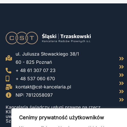
ul. Juliusza Słowackiego 38/1
60 - 825 Poznań
+ 48 61 307 07 23
+ 48 537 060 670
kontakt@cst-kancelaria.pl
NIP: 7812058097
Kancelaria świadczy usługi prawne na rzecz
Klientów z całej Polski, ze szczególnym
uwzględnieniem Gdańska, Katowic, Poznania,
Cenimy prywatność użytkowników
Szczecina, Warszawy oraz Wrocławia.