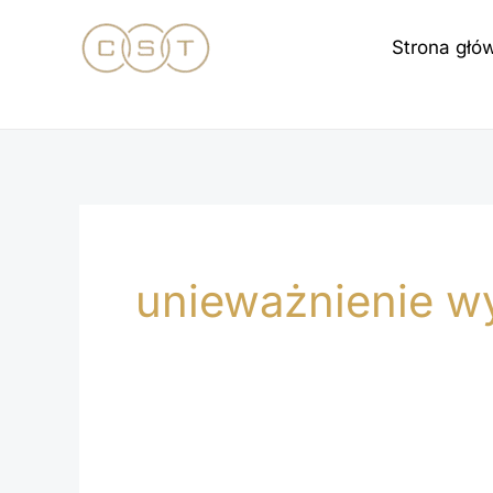
Przejdź
Strona głó
do
treści
unieważnienie w