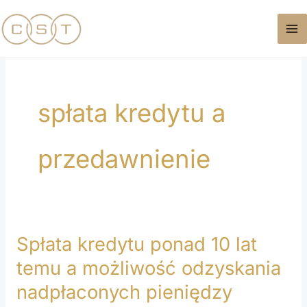
Przejdź
do
treści
spłata kredytu a
przedawnienie
Spłata kredytu ponad 10 lat
Spłata
kredytu
temu a możliwość odzyskania
ponad
nadpłaconych pieniędzy
10