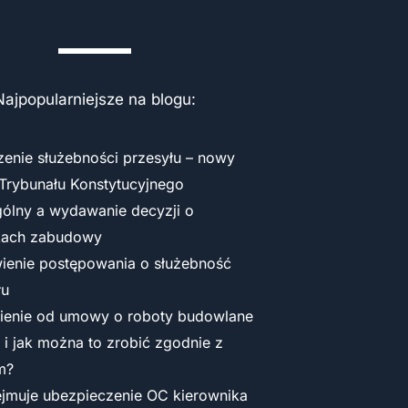
Najpopularniejsze na blogu:
zenie służebności przesyłu – nowy
Trybunału Konstytucyjnego
gólny a wydawanie decyzji o
kach zabudowy
enie postępowania o służebność
łu
ienie od umowy o roboty budowlane
y i jak można to zrobić zgodnie z
m?
jmuje ubezpieczenie OC kierownika