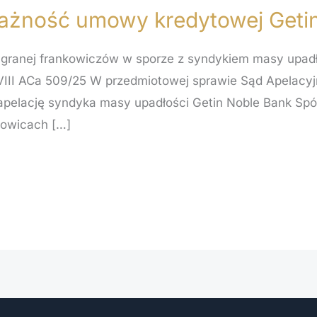
żność umowy kredytowej Getin
ranej frankowiczów w sporze z syndykiem masy upadło
 VIII ACa 509/25 W przedmiotowej sprawie Sąd Apelac
ił apelację syndyka masy upadłości Getin Noble Bank Sp
owicach […]