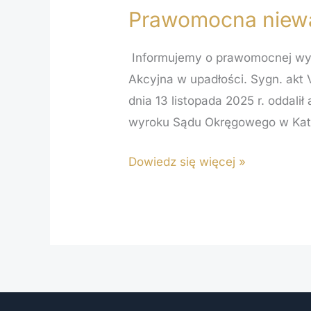
Prawomocna niewa
Prawomocna
nieważność
Informujemy o prawomocnej wyg
umowy
Akcyjna w upadłości. Sygn. akt
kredytowej
dnia 13 listopada 2025 r. oddal
Getin
wyroku Sądu Okręgowego w Kat
Noble
Bank
Dowiedz się więcej »