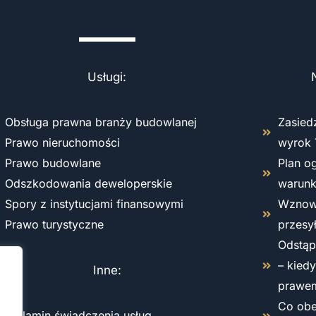
Usługi:
Obsługa prawna branży budowlanej
Zasied
Prawo nieruchomości
wyrok 
Prawo budowlane
Plan o
Odszkodowania deweloperskie
warun
Spory z instytucjami finansowymi
Wznowi
Prawo turystyczne
przesy
Odstąp
– kied
Inne:
prawe
Co obe
Regulamin świadczenia usług