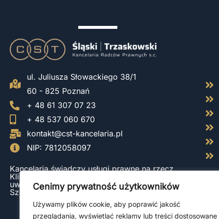
ul. Juliusza Słowackiego 38/1
60 - 825 Poznań
+ 48 61 307 07 23
+ 48 537 060 670
kontakt@cst-kancelaria.pl
NIP: 7812058097
Kancelaria świadczy usługi prawne na rzecz
Klientów z całej Polski, ze szczególnym
uwzględnieniem Gdańska, Katowic, Poznania,
Cenimy prywatność użytkowników
Szczecina, Warszawy oraz Wrocławia.
Używamy plików cookie, aby poprawić jakość
przeglądania, wyświetlać reklamy lub treści dostosowane