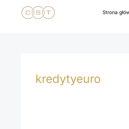
Przejdź
Strona głó
do
treści
kredytyeuro