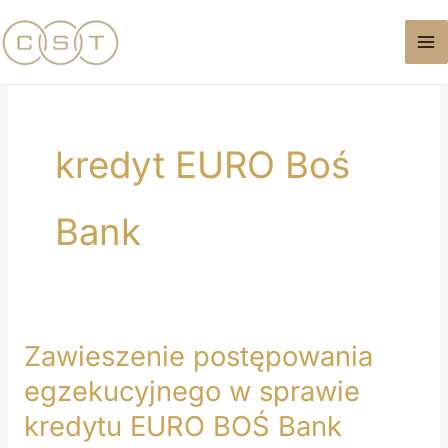
Przejdź
do
treści
kredyt EURO Boś
Bank
Zawieszenie postępowania
Zawieszenie
postępowania
egzekucyjnego w sprawie
egzekucyjnego
kredytu EURO BOŚ Bank
w