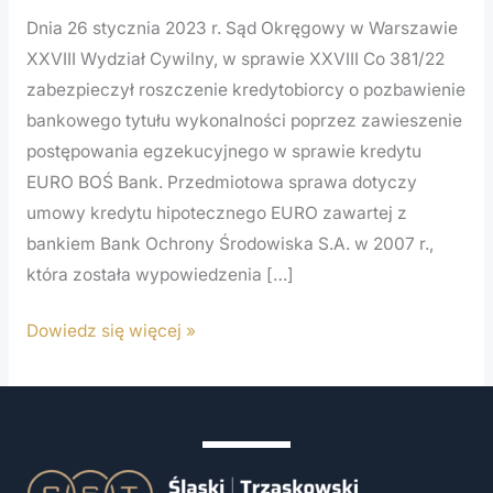
sprawie
Dnia 26 stycznia 2023 r. Sąd Okręgowy w Warszawie
kredytu
XXVIII Wydział Cywilny, w sprawie XXVIII Co 381/22
EURO
zabezpieczył roszczenie kredytobiorcy o pozbawienie
BOŚ
bankowego tytułu wykonalności poprzez zawieszenie
Bank
postępowania egzekucyjnego w sprawie kredytu
EURO BOŚ Bank. Przedmiotowa sprawa dotyczy
umowy kredytu hipotecznego EURO zawartej z
bankiem Bank Ochrony Środowiska S.A. w 2007 r.,
która została wypowiedzenia […]
Dowiedz się więcej »