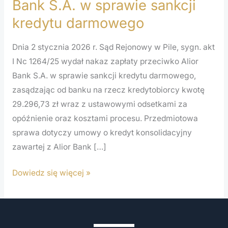
Bank S.A. w sprawie sankcji
przeciwko
kredytu darmowego
Alior
Bank
Dnia 2 stycznia 2026 r. Sąd Rejonowy w Pile, sygn. akt
S.A.
I Nc 1264/25 wydał nakaz zapłaty przeciwko Alior
w
Bank S.A. w sprawie sankcji kredytu darmowego,
sprawie
zasądzając od banku na rzecz kredytobiorcy kwotę
sankcji
29.296,73 zł wraz z ustawowymi odsetkami za
kredytu
opóźnienie oraz kosztami procesu. Przedmiotowa
darmowego
sprawa dotyczy umowy o kredyt konsolidacyjny
zawartej z Alior Bank […]
Dowiedz się więcej »