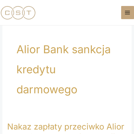
Przejdź
do
treści
Alior Bank sankcja
kredytu
darmowego
Nakaz zapłaty przeciwko Alior
Nakaz
zapłaty