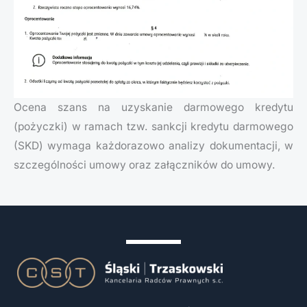
Ocena szans na uzyskanie darmowego kredytu
(pożyczki) w ramach tzw. sankcji kredytu darmowego
(SKD) wymaga każdorazowo analizy dokumentacji, w
szczególności umowy oraz załączników do umowy.