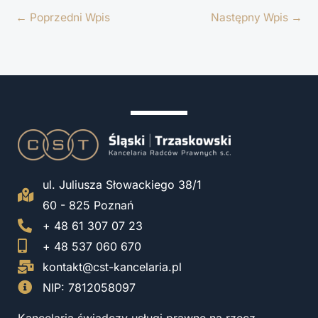
←
Poprzedni Wpis
Następny Wpis
→
ul. Juliusza Słowackiego 38/1
60 - 825 Poznań
+ 48 61 307 07 23
+ 48 537 060 670
kontakt@cst-kancelaria.pl
NIP: 7812058097
Kancelaria świadczy usługi prawne na rzecz